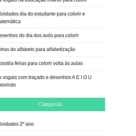
ividades dia do estudante para colorir e
atemática
esenhos do dia dos avós para colorir
etras do alfabeto para alfabetização
ostila férias para colorir volta às aulas
s vogais com traçado e desenhos A E I O U
olorindo
Categorias
tividades 2º ano