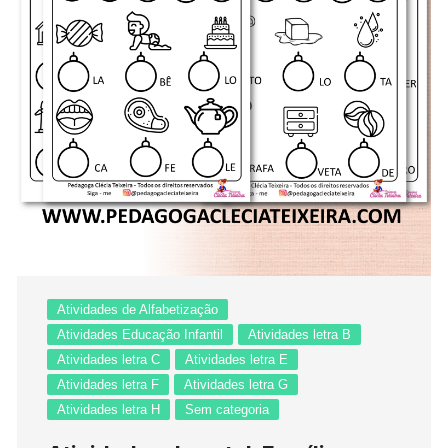
Atividades de Alfabetização
Atividades Educação Infantil
Atividades letra B
Atividades letra C
Atividades letra E
Atividades letra F
Atividades letra G
Atividades letra H
Sem categoria