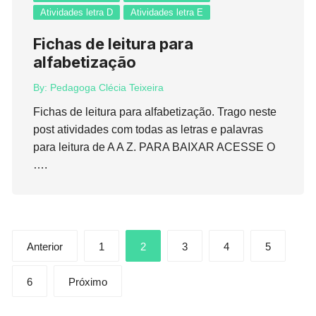
Atividades letra D
Atividades letra E
Fichas de leitura para
alfabetização
By:
Pedagoga Clécia Teixeira
Fichas de leitura para alfabetização. Trago neste
post atividades com todas as letras e palavras
para leitura de A A Z. PARA BAIXAR ACESSE O
….
Paginação
Anterior
1
2
3
4
5
de
posts
6
Próximo