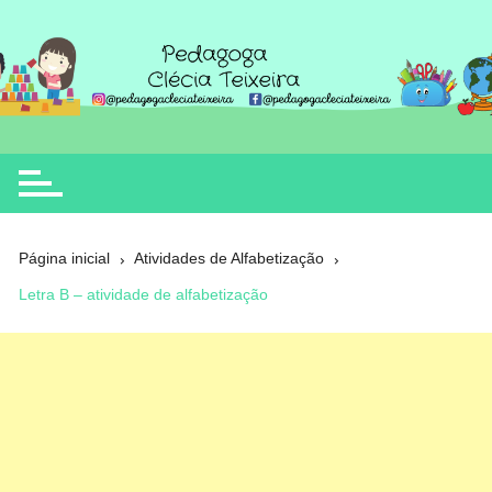
Ir
para
o
Clécia Teixeira
educação
conteúdo
Página inicial
Atividades de Alfabetização
Letra B – atividade de alfabetização